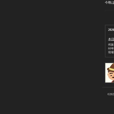
今晩
2026
本
何故
60
現場
©20