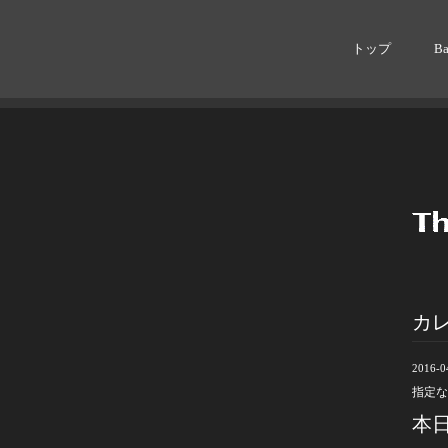
トップ
B
カ
2016-0
指定な
本