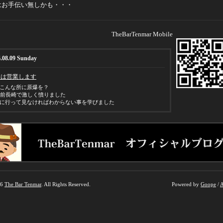
はお手伝い無しかも・・・
TheBarTenmar Mobile
.08.09 Sunday
日は営業します
こんな所に原爆を？
年前長崎で激しく憤りました
に行って見なければわからない事を学びました
26
The Bar Tenmar
. All Rights Reserved.
Powered by
Goope
/