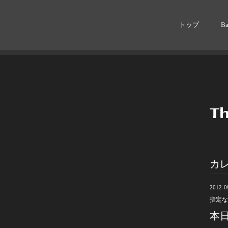
トップ
B
カ
2012-09
指定な
本