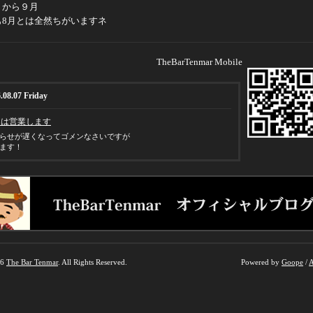
うから９月
も8月とは全然ちがいますネ
TheBarTenmar Mobile
.08.07 Friday
日は営業します
らせが遅くなってゴメンなさいですが
ます！
26
The Bar Tenmar
. All Rights Reserved.
Powered by
Goope
/