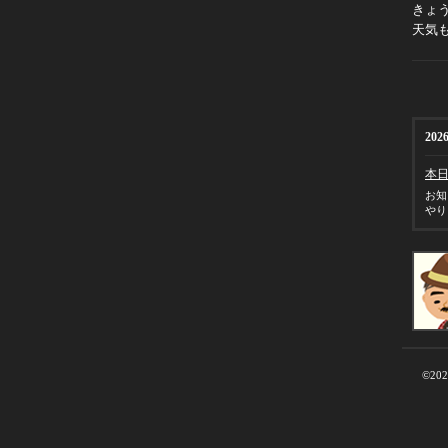
きょ
天気
2026
本
お知
やり
©20