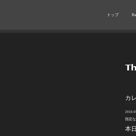
トップ
B
カ
2010-0
指定な
本