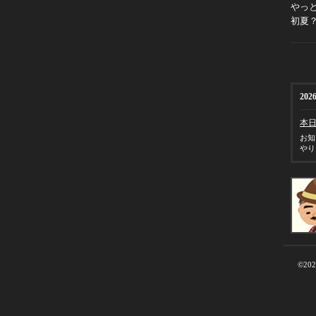
やっ
初夏
2026
本
お知
やり
©20