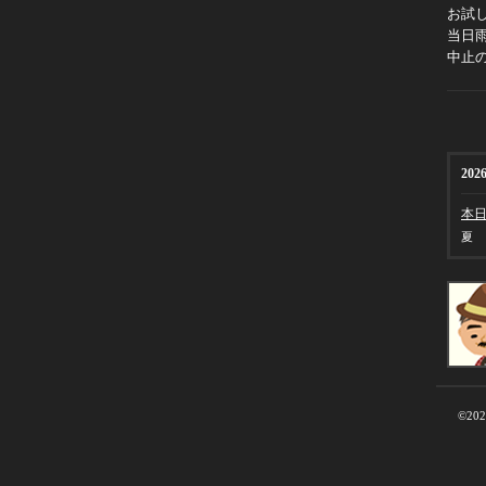
お試
当日
中止
2026
本
夏
©20