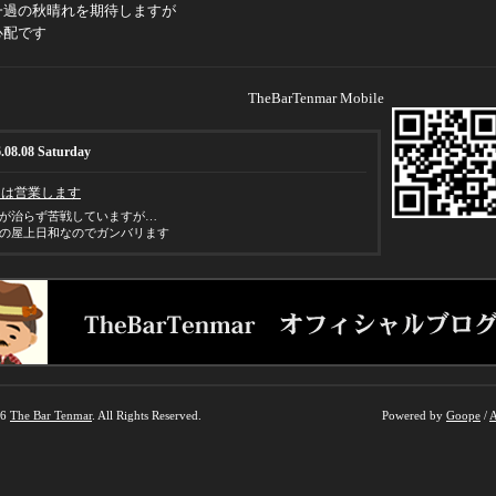
一過の秋晴れを期待しますが
心配です
TheBarTenmar Mobile
.08.08 Saturday
日は営業します
が治らず苦戦していますが…
の屋上日和なのでガンバリます
26
The Bar Tenmar
. All Rights Reserved.
Powered by
Goope
/