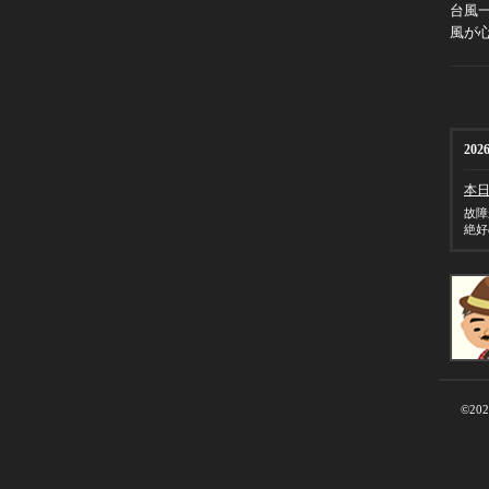
台風
風が
2026
本
故障
絶好
©20