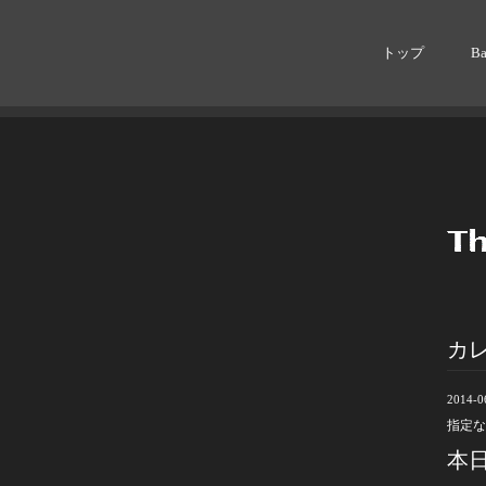
トップ
B
カ
2014-06
指定な
本