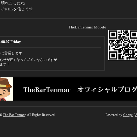
と晴れましたね
そNHKを信じます
TheBarTenmar Mobile
.08.07 Friday
日は営業します
らせが遅くなってゴメンなさいですが
ます！
26
The Bar Tenmar
. All Rights Reserved.
Powered by
Goope
/