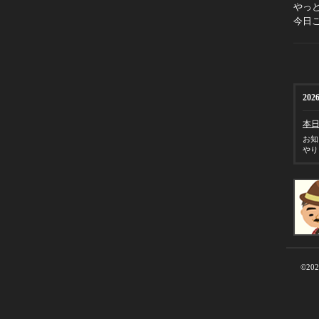
やっ
今日こ
2026
本
お知
やり
©20