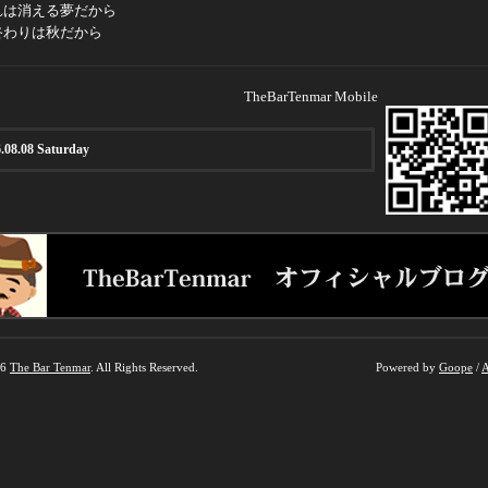
れは消える夢だから
終わりは秋だから
TheBarTenmar Mobile
.08.08 Saturday
26
The Bar Tenmar
. All Rights Reserved.
Powered by
Goope
/