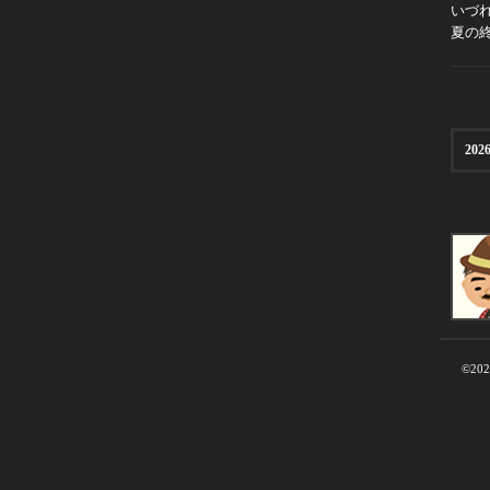
いづ
夏の
2026
©20