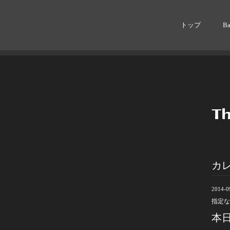
トップ
B
カ
2014-09
指定な
本