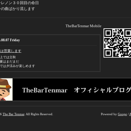
ンレノン３０回目の命日
ンの曲ばかり流します
TheBarTenmar Mobile
.08.07 Friday
日は営業します
上では立秋
夏はまだまだ
では夕涼みが楽しめます
26
The Bar Tenmar
. All Rights Reserved.
Powered by
Goope
/