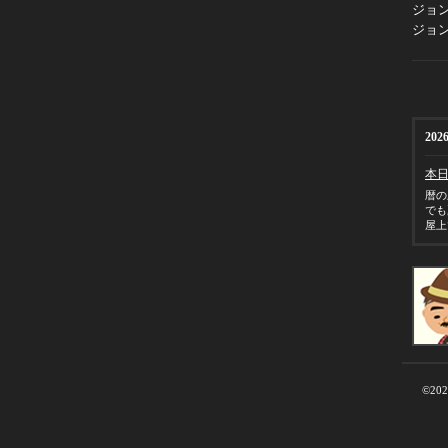
ジョ
ジョ
2026
本
暦の
でも
屋上
©20