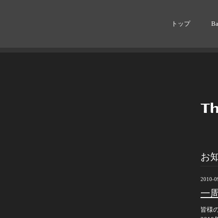
トップ
B
お
2010-0
一
皆様