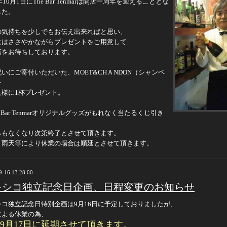
0年10月1日にThe Bar Tenmarは開店一周年を迎えることとな
した。
の気持ちを少しでもお伝え出来ればと思い、
にはささやかながらプレゼントをご用意して
店をお待ちしております。
いにご寄付いただいた、MOET&CHＡNDON（シャンペ
を
人様に1杯プレゼント。
e Bar Tenmarオリジナルグッズがもれなく当たるくじ引き
らもなくなり次第終了とさせて頂きます。
、雨天等により休業の場合は順延とさせて頂きます。
9-16 13:28:00
キシコ独立記念日企画、日程変更のお知らせ
シコ独立記念日特別企画は9月16日に予定しておりましたが、
による休業の為、
9月17日に延期させて頂きます。