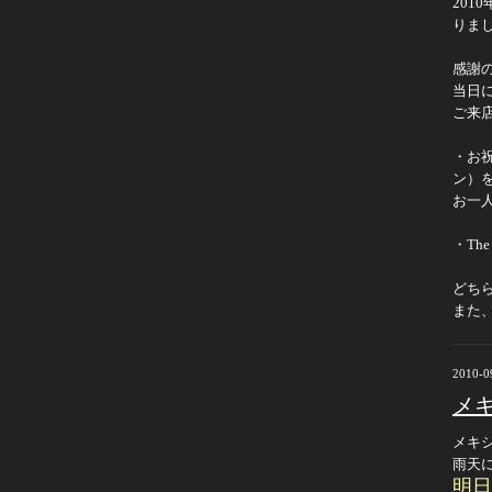
201
りま
感謝
当日
ご来
・お祝
ン）
お一
・Th
どち
また
2010-0
メ
メキ
雨天
明日