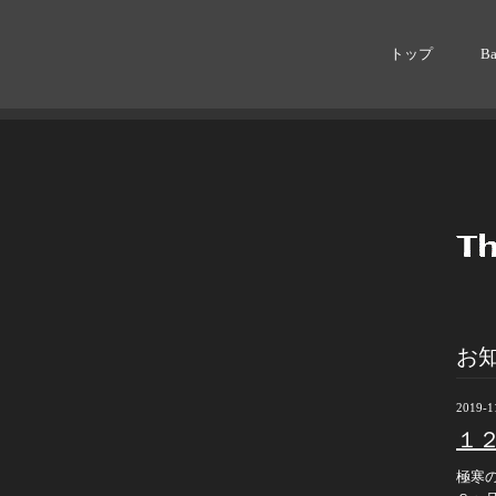
トップ
B
お
2019-1
１
極寒