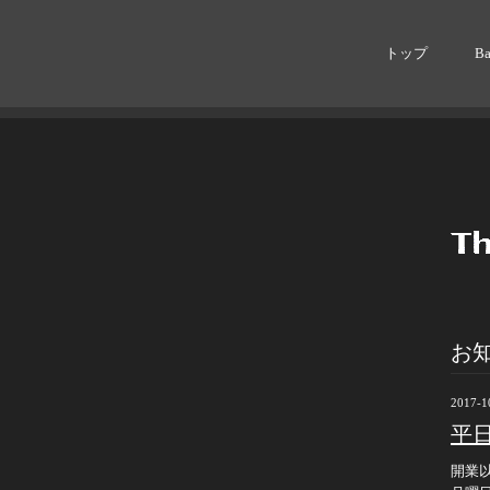
トップ
B
お
2017-1
平
開業