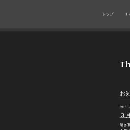
トップ
B
お
2016-0
３
暑さ