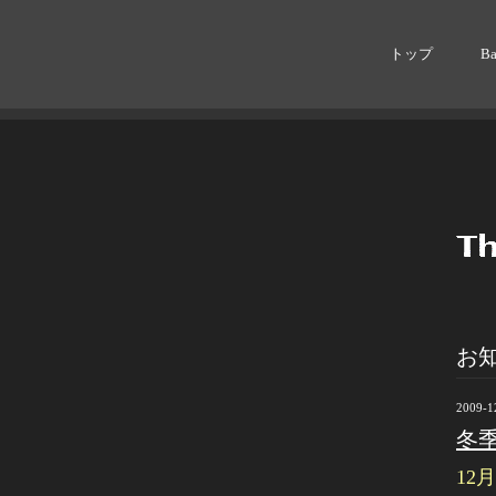
トップ
B
お
2009-1
冬
12