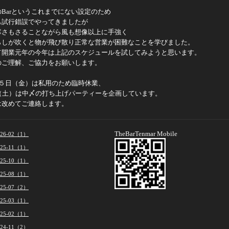
のBarというこれまでにない設定のため
も試行錯誤でやってきましたが
寒さもさることながら風も想像以上に手強く
らしが吹くと物が飛び散り正常な営業が困難なことを学びました。
て開業元年の今年は上記のスケジュールを試してみようと思います。
のご理解、ご協力をお願いします。
2５日（金）は私用のため臨時休業、
日（土）は中〆の打ち上げパーティーを企画しています。
は改めてご連絡します。
TheBarTenmar Mobile
026-02（1）
025-11（1）
025-10（1）
025-08（1）
025-07（2）
025-03（1）
025-02（1）
024-11（2）