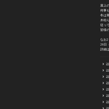
屋上
何事
冬は
木枯
従っ
皆様
なお
26
詳細
2
2
2
2
2
2
2
2